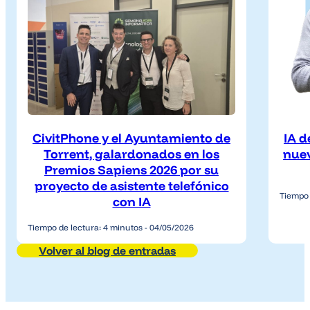
CivitPhone y el Ayuntamiento de
IA d
Torrent, galardonados en los
nuev
Premios Sapiens 2026 por su
proyecto de asistente telefónico
Tiempo 
con IA
Tiempo de lectura: 4 minutos - 04/05/2026
Volver al blog de entradas