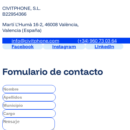
CIVITPHONE, S.L.
B22954366
Martí L’Humà 16-2, 46008 València,
Valencia (España)
info@civitphone.com
(+34) 960 73 03 64
Facebook
Instagram
LInkedIn
Fomulario de contacto