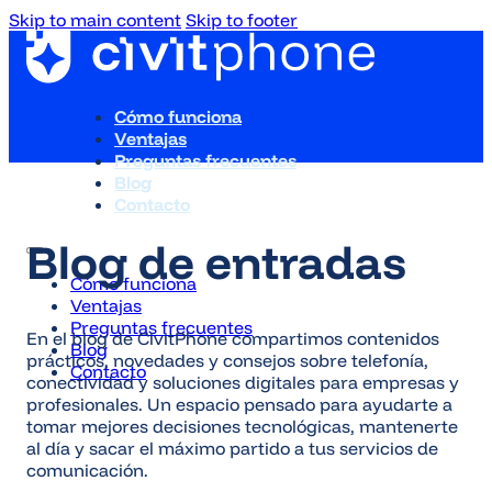
Skip to main content
Skip to footer
Cómo funciona
Ventajas
Preguntas frecuentes
Blog
Contacto
Blog de entradas
Cómo funciona
Ventajas
Preguntas frecuentes
En el blog de CivitPhone compartimos contenidos
Blog
prácticos, novedades y consejos sobre telefonía,
Contacto
conectividad y soluciones digitales para empresas y
profesionales. Un espacio pensado para ayudarte a
tomar mejores decisiones tecnológicas, mantenerte
al día y sacar el máximo partido a tus servicios de
comunicación.