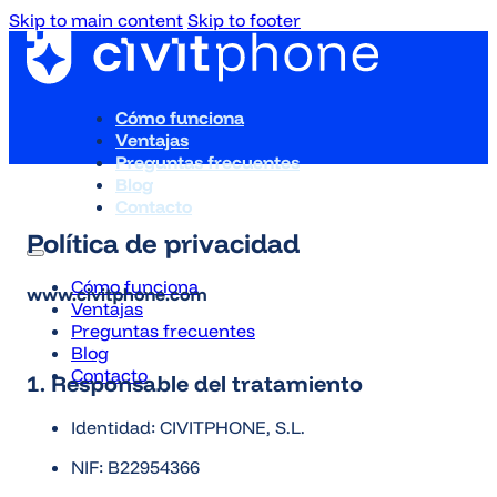
Skip to main content
Skip to footer
Cómo funciona
Ventajas
Preguntas frecuentes
Blog
Contacto
Política de privacidad
Cómo funciona
www.civitphone.com
Ventajas
Preguntas frecuentes
Blog
Contacto
1. Responsable del tratamiento
Identidad: CIVITPHONE, S.L.
NIF: B22954366