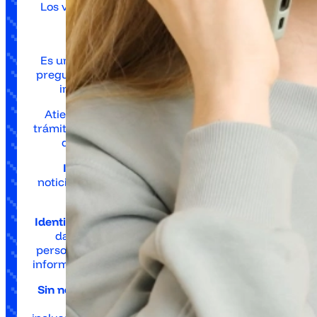
Los vecinos obtienen respuestas en cualquier
momento.
No es solo un contestador
Es un asistente inteligente capaz de entender
preguntas en lenguaje natural y responder con
información actualizada del municipio.
Atiende tanto
consultas generales
(horarios,
trámites comunes) como
personalizadas
(estado
de un expediente, una cita pendiente)
Informa sobre servicios municipales:
noticias locales, eventos, plazos de inscripción,
etc.
Identifica al ciudadano
(puede pedir DNI u otros
datos verificadores) y ofrece respuestas
personalizadas en base a su perfil (por ejemplo,
informar del estado de sus trámites pendientes).
Sin necesidad de apps ni internet por parte del
usuario
: