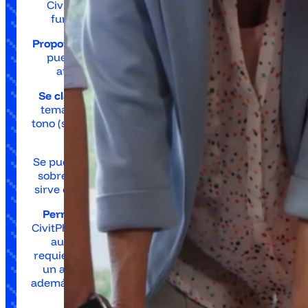
CivitPhone no solo atiende llamadas, sino que
funciona como una
herramienta de gestión.
Proporciona un cuadro de mando central
donde se
pueden visualizar en tiempo real las llamadas
atendidas, sus transcripciones y métricas
Se clasifican automáticamente las consultas
por
temas, áreas y hasta se detecta el sentimiento o
tono (si la gente está insatisfecha, confundida, etc.)
Identifica problemas recurrentes:
Se pueden detectar patrones (ej. muchas llamadas
sobre iluminación pública en cierto barrio) lo que
sirve como alerta temprana para el Ayuntamiento.
Permite un flujo híbrido bot ⇄ agente humano:
CivitPhone resuelve muchas cuestiones de manera
autónoma, pero si detecta que una consulta
requiere intervención humana, deriva la llamada a
un agente municipal disponible, transfiriéndole
además el contexto (un resumen de lo conversado).