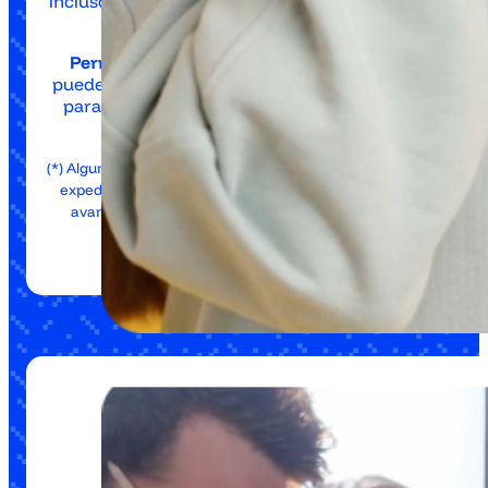
incluso personas poco habituadas a la tecnología
pueden obtener ayuda inmediata.
Permite realizar gestiones sencillas por voz
:
puede registrar solicitudes, agendar citas (p. ej.,
para el padrón o el médico) y dar números de
referencia.*
(*) Algunas funcionalidades como agendar citas o consultar
expedientes personales podrían requerir integraciones
avanzadas o autenticación, implementadas en fases
posteriores.)