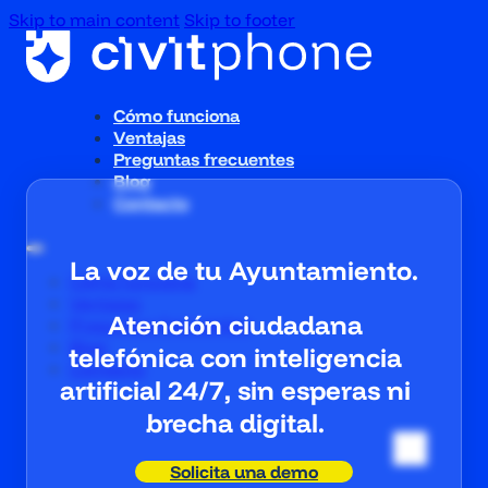
Skip to main content
Skip to footer
Cómo funciona
Ventajas
Preguntas frecuentes
Blog
Contacto
La voz de tu Ayuntamiento.
Cómo funciona
Ventajas
Atención ciudadana
Preguntas frecuentes
Blog
telefónica con inteligencia
Contacto
artificial 24/7, sin esperas ni
brecha digital.
Solicita una demo